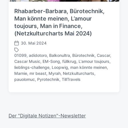
Rhabarber-Barbara, Bürotechnik,
Man könnte meinen, L’amour
toujours, Man in Finance,
(Netzkulturcharts Mai 2024)
30. Mai 2024
V
e
01099
,
adidotoro
,
Balkonultra
,
Bürotechnik
,
Cascar
,
r
Cascar Music
,
EM-Song
,
füllkrug
,
L'amour toujours
,
ö
lieblings-challenge
,
Loopwig
,
man könnte meinen
,
S
f
Marnie
,
mr beast
,
Myrah
,
Netzkulturcharts
,
c
f
pauolomuc
,
Pyrotechnik
,
TillTravels
h
e
l
n
a
t
g
l
w
i
ö
c
Der "Digitale Notizen"-Newsletter
r
h
t
u
e