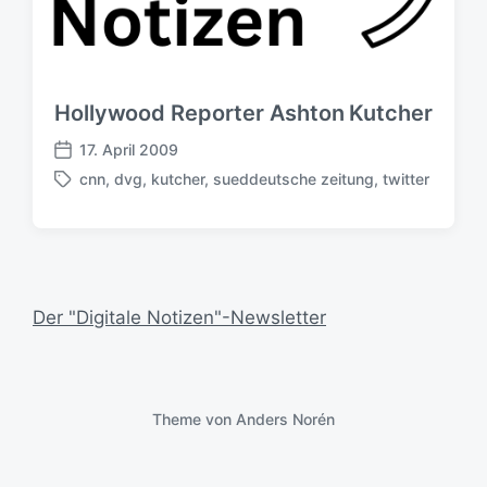
Hollywood Reporter Ashton Kutcher
17. April 2009
V
cnn
,
dvg
,
kutcher
,
sueddeutsche zeitung
,
twitter
e
S
r
c
ö
h
f
l
f
a
e
g
Der "Digitale Notizen"-Newsletter
n
w
t
ö
l
r
i
t
c
e
Theme von
Anders Norén
h
r
u
n