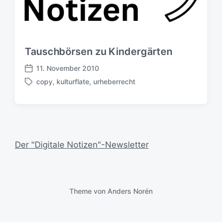
Tauschbörsen zu Kindergärten
11. November 2010
V
copy
,
kulturflate
,
urheberrecht
e
S
r
c
ö
h
f
l
f
a
e
g
Der "Digitale Notizen"-Newsletter
n
w
t
ö
l
r
i
t
c
e
Theme von
Anders Norén
h
r
u
n