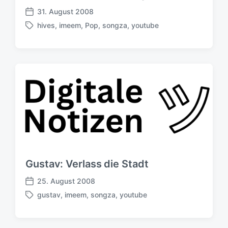
g
31. August 2008
V
s
hives
,
imeem
,
Pop
,
songza
,
youtube
e
d
S
r
a
c
ö
t
h
f
u
l
f
m
a
e
g
n
w
t
ö
l
r
i
t
c
e
h
r
u
Gustav: Verlass die Stadt
n
g
25. August 2008
V
s
gustav
,
imeem
,
songza
,
youtube
e
d
S
r
a
c
ö
t
h