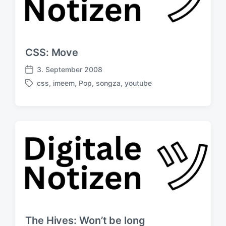
CSS: Move
3. September 2008
V
css
,
imeem
,
Pop
,
songza
,
youtube
e
S
r
c
ö
h
f
l
f
a
e
g
n
w
t
ö
l
r
i
t
c
e
h
r
u
The Hives: Won’t be long
n