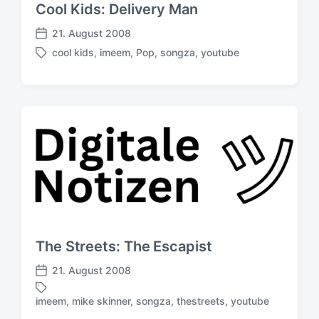
g
Cool Kids: Delivery Man
s
d
21. August 2008
V
a
cool kids
,
imeem
,
Pop
,
songza
,
youtube
e
S
t
r
c
u
ö
h
m
f
l
f
a
e
g
n
w
t
ö
l
r
i
t
c
e
h
r
u
The Streets: The Escapist
n
g
21. August 2008
V
s
e
d
imeem
,
mike skinner
,
songza
,
thestreets
,
youtube
S
r
a
c