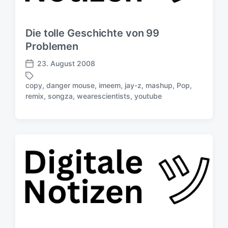
e
i
r
c
h
Die tolle Geschichte von 99
u
Problemen
n
g
23. August 2008
V
s
e
d
copy
,
danger mouse
,
imeem
,
jay-z
,
mashup
,
Pop
,
r
S
a
remix
,
songza
,
wearescientists
,
youtube
ö
c
t
f
h
u
f
l
m
e
a
n
g
t
w
l
ö
i
r
c
t
h
e
u
r
n