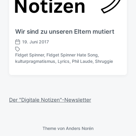
Wir sind zu unseren Eltern mutiert
19. Juni 2017
V
e
Fidget Spinner
,
Fidget Spinner Hate Song
,
r
S
kulturpragmatismus
,
Lyrics
,
Phil Laude
,
Shruggie
ö
c
f
h
f
l
e
a
n
g
t
w
Der "Digitale Notizen"-Newsletter
l
ö
i
r
c
t
h
e
u
Theme von
Anders Norén
r
n