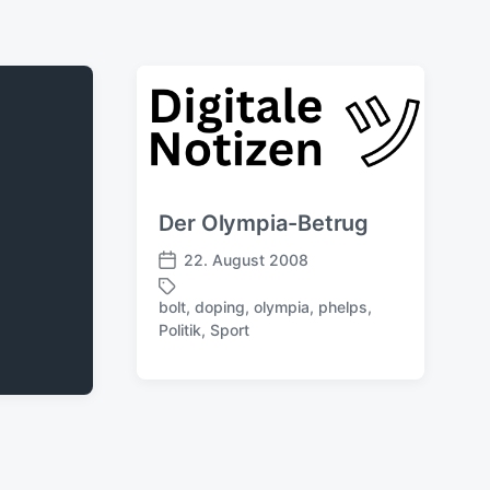
Der Olympia-Betrug
22. August 2008
V
e
bolt
,
doping
,
olympia
,
phelps
,
r
S
Politik
,
Sport
ö
c
f
h
f
l
e
a
n
g
t
w
l
ö