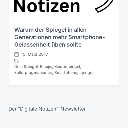
Warum der Spiegel in allen
Generationen mehr Smartphone-
Gelassenheit üben sollte
15. März 2017
V
e
Dein Spiegel
,
Emojis
,
Kinderspiegel
,
r
S
kulturpragmatismus
,
Smartphone
,
spiegel
ö
c
f
h
f
l
e
a
n
g
t
w
Der "Digitale Notizen"-Newsletter
l
ö
i
r
c
t