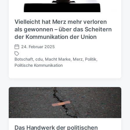
Vielleicht hat Merz mehr verloren
als gewonnen – über das Scheitern
der Kommunikation der Union
24. Februar 2025
V
e
Botschaft
,
cdu
,
Macht Marke
,
Merz
,
Politik
,
r
S
Politische Kommunikation
ö
c
f
h
f
l
e
a
n
g
t
w
l
ö
i
r
c
t
h
e
Das Handwerk der politischen
u
r