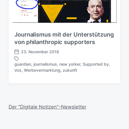
Journalismus mit der Unterstützung
von philanthropic supporters
23. November 2018
V
e
guardian
,
journalismus
,
new yorker
,
Supported by
,
r
S
Vox
,
Werbevermarktung
,
zukunft
ö
c
f
h
f
l
e
a
n
g
t
w
Der "Digitale Notizen"-Newsletter
l
ö
i
r
c
t
h
e