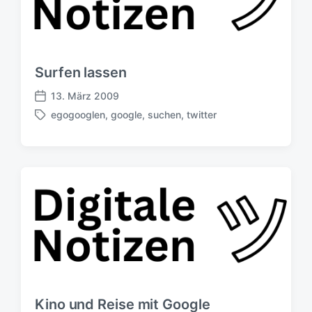
Surfen lassen
13. März 2009
V
egogooglen
,
google
,
suchen
,
twitter
e
S
r
c
ö
h
f
l
f
a
e
g
n
w
t
ö
l
r
i
t
c
e
h
r
u
Kino und Reise mit Google
n