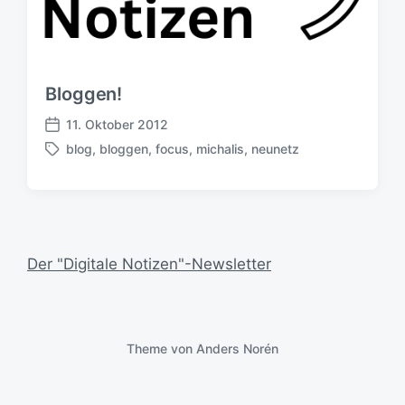
Bloggen!
11. Oktober 2012
V
blog
,
bloggen
,
focus
,
michalis
,
neunetz
e
S
r
c
ö
h
f
l
f
a
e
g
Der "Digitale Notizen"-Newsletter
n
w
t
ö
l
r
i
t
c
e
Theme von
Anders Norén
h
r
u
n