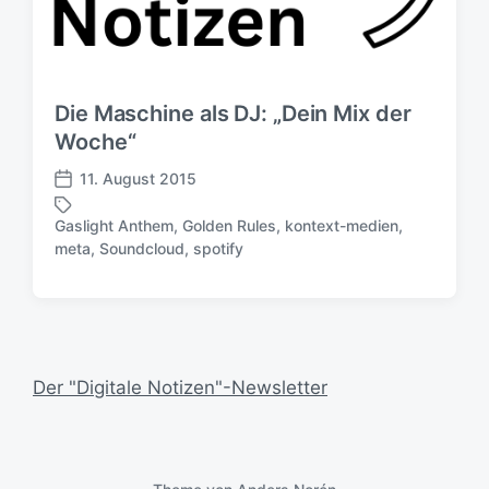
Die Maschine als DJ: „Dein Mix der
Woche“
11. August 2015
V
e
Gaslight Anthem
,
Golden Rules
,
kontext-medien
,
r
S
meta
,
Soundcloud
,
spotify
ö
c
f
h
f
l
e
a
n
g
t
w
Der "Digitale Notizen"-Newsletter
l
ö
i
r
c
t
h
e
u