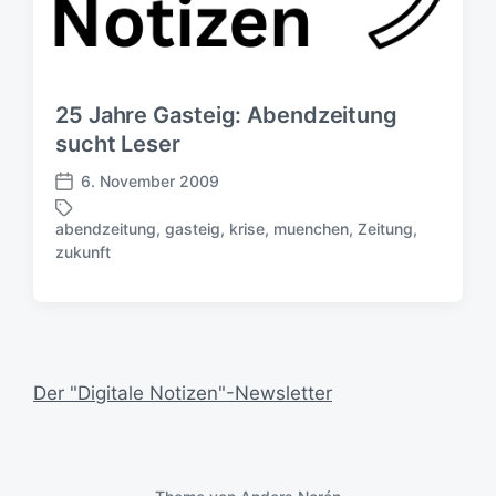
25 Jahre Gasteig: Abendzeitung
sucht Leser
6. November 2009
V
e
abendzeitung
,
gasteig
,
krise
,
muenchen
,
Zeitung
,
r
S
zukunft
ö
c
f
h
f
l
e
a
n
g
t
w
Der "Digitale Notizen"-Newsletter
l
ö
i
r
c
t
h
e
u