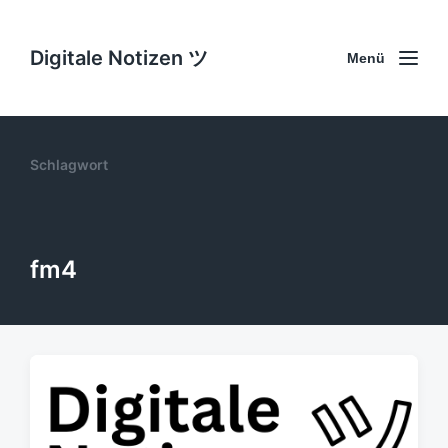
Digitale Notizen ツ
Menü
Schlagwort
fm4