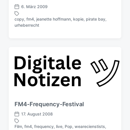
g
6. März 2009
V
s
e
d
copy
,
fm4
,
jeanette hoffmann
,
kopie
,
pirate bay
,
r
S
a
urheberrecht
ö
c
t
f
h
u
f
l
m
e
a
n
g
t
w
l
ö
i
r
c
t
h
e
u
r
n
g
FM4-Frequency-Festival
s
d
17. August 2008
V
a
e
t
Film
,
fm4
,
frequency
,
live
,
Pop
,
wearecienstists
,
r
S