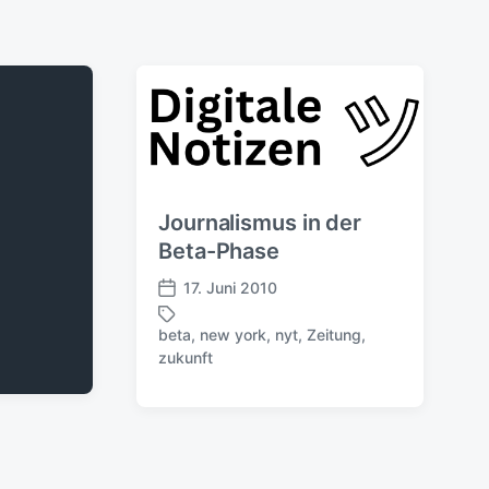
Journalismus in der
Beta-Phase
17. Juni 2010
V
e
beta
,
new york
,
nyt
,
Zeitung
,
r
S
zukunft
ö
c
f
h
f
l
e
a
n
g
t
w