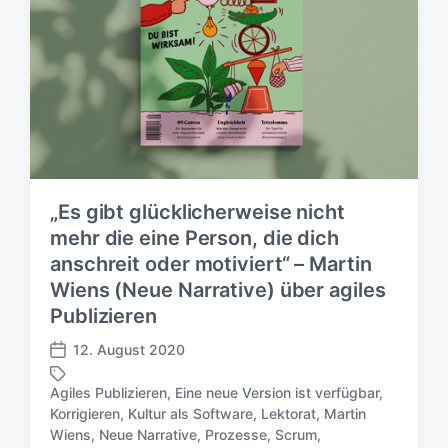
„Es gibt glücklicherweise nicht
mehr die eine Person, die dich
anschreit oder motiviert“ – Martin
Wiens (Neue Narrative) über agiles
Publizieren
12. August 2020
V
e
Agiles Publizieren
,
Eine neue Version ist verfügbar
,
r
Korrigieren
,
Kultur als Software
,
Lektorat
,
Martin
ö
S
Wiens
,
Neue Narrative
,
Prozesse
,
Scrum
,
f
c