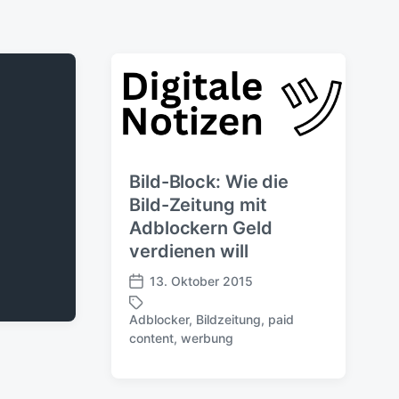
Bild-Block: Wie die
Bild-Zeitung mit
Adblockern Geld
verdienen will
13. Oktober 2015
V
e
Adblocker
,
Bildzeitung
,
paid
r
S
content
,
werbung
ö
c
f
h
f
l