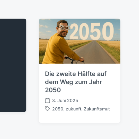
Die zweite Hälfte auf
dem Weg zum Jahr
2050
3. Juni 2025
V
2050
,
zukunft
,
Zukunftsmut
e
S
r
c
ö
h
f
l
f
a