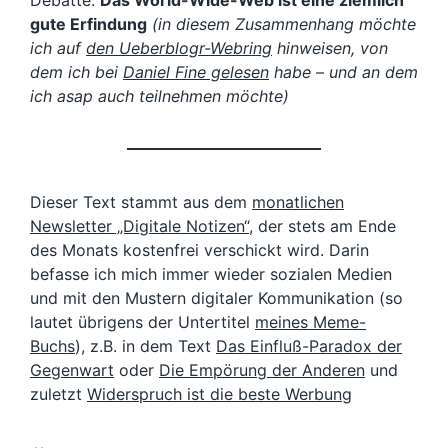
Debatte:
Das World-Wide-Web ist eine ziemlich
gute Erfindung
(in diesem Zusammenhang möchte
ich auf
den Ueberblogr-Webring
hinweisen, von
dem ich bei
Daniel Fine gelesen
habe – und an dem
ich asap auch teilnehmen möchte)
Dieser Text stammt aus dem
monatlichen
Newsletter „Digitale Notizen“
, der stets am Ende
des Monats kostenfrei verschickt wird. Darin
befasse ich mich immer wieder sozialen Medien
und mit den Mustern digitaler Kommunikation (so
lautet übrigens der Untertitel
meines Meme-
Buchs
), z.B. in dem Text
Das Einfluß-Paradox der
Gegenwart
oder
Die Empörung der Anderen
und
zuletzt
Widerspruch ist die beste Werbung